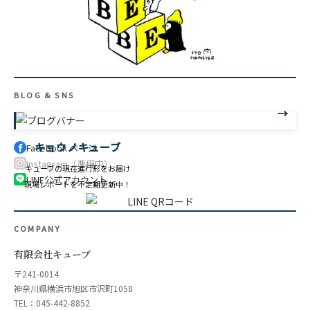
BLOG & SNS
キョウノキューブ
Facebook ページ
Instagram（準備中）
キューブの現在進行形をお届け
LINE公式アカウント
現場レポートを不定期更新中！
COMPANY
有限会社キューブ
〒241-0014
神奈川県横浜市旭区市沢町1058
TEL：045-442-8852