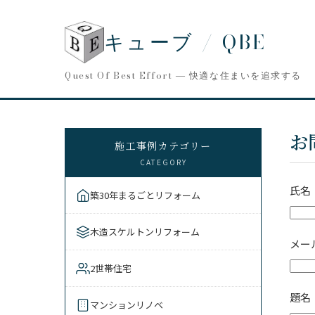
キューブ / QBE
Quest Of Best Effort ― 快適な住まいを追求する
お
施工事例カテゴリー
CATEGORY
氏名
築30年まるごとリフォーム
木造スケルトンリフォーム
メー
2世帯住宅
題名
マンションリノベ