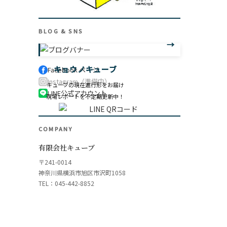
BLOG & SNS
キョウノキューブ
Facebook ページ
Instagram（準備中）
キューブの現在進行形をお届け
LINE公式アカウント
現場レポートを不定期更新中！
COMPANY
有限会社キューブ
〒241-0014
神奈川県横浜市旭区市沢町1058
TEL：045-442-8852